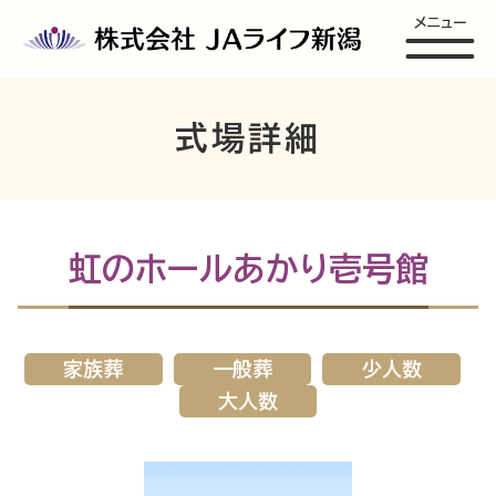
メニュー
式場詳細
虹のホールあかり壱号館
家族葬
一般葬
少人数
大人数