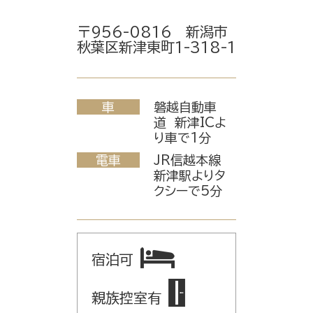
〒956-0816 新潟市
秋葉区新津東町1-318-1
車
磐越自動車
道 新津ICよ
り車で1分
電車
JR信越本線
新津駅よりタ
クシーで5分
宿泊可
親族控室有