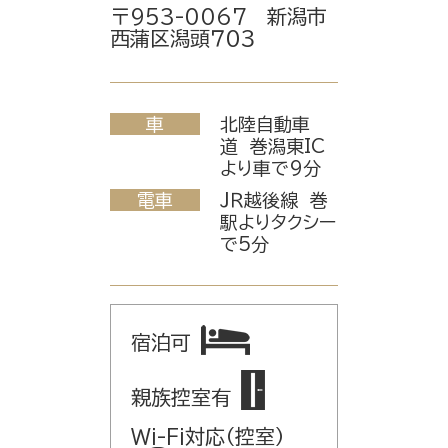
〒953-0067 新潟市
西蒲区潟頭７０３
車
北陸自動車
道 巻潟東IC
より車で9分
電車
ＪＲ越後線 巻
駅よりタクシー
で5分
宿泊可
親族控室有
Wi-Fi対応（控室）